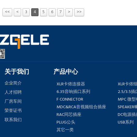
<<
<
3
4
5
6
7
>
>>
关于我们
产品中心
企业简介
XLR卡侬连接器
XLR卡侬
6.35音响插口系列
2.5/3.5
人才招聘
F CONNECTOR
MPC 微
厂房车间
MDC&RCA音视频组合插座
SPEAKE
荣誉证书
RAC同芯插座
DC电源插
联系我们
PLUG公头
USB系列
其它一类