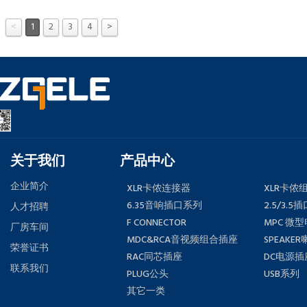
<
1
2
3
4
>
关于我们
产品中心
企业简介
XLR卡侬连接器
XLR卡侬
6.35音响插口系列
2.5/3.5
人才招聘
F CONNECTOR
MPC 微
厂房车间
MDC&RCA音视频组合插座
SPEAKE
荣誉证书
RAC同芯插座
DC电源插
联系我们
PLUG公头
USB系列
其它一类